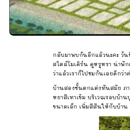
กลับมาพบกันอีกแล้วนะคะ วันน
สไตล์โมเดิร์น ดูหรูหรา น่าพ
ว่าแล้วเราก็ไปชมกันเลยดีกว่าค
บ้านสองชั้นตกแต่งทันสมัย ภ
หยาสีเทาเข้ม บริเวณรอบบ้านปูล
ขนาดเล็ก เพิ่มสีสันให้กับบ้าน