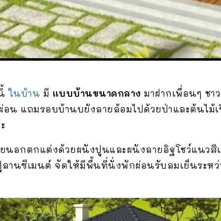
ี้
ในบ้าน
มี
แบบบ้านขนาดกลาง
มาฝากเพื่อนๆ ชาวเ
ักผ่อน แถมรอบบ้านบยังลายล้อมไปด้วยป่าและต้นไม้
่ะ
ายนอกตกแต่งด้วยผนังปูนและผนังลายอิฐโชว์แนวสี
านซีเมนต์ จัดให้มีพื้นที่นั่งพักผ่อนรับลมเย็นระหว่