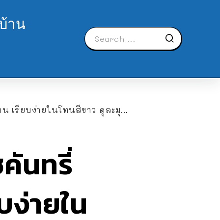
บ้าน
ียบง่ายในโทนสีขาว ดูละมุน สบายตา
ันทรี่
ยบง่ายใน