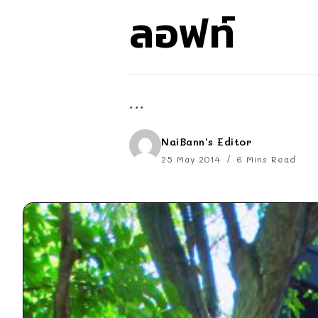
ลอฟท์
...
NaiBann's Editor
25 May 2014
6 Mins Read