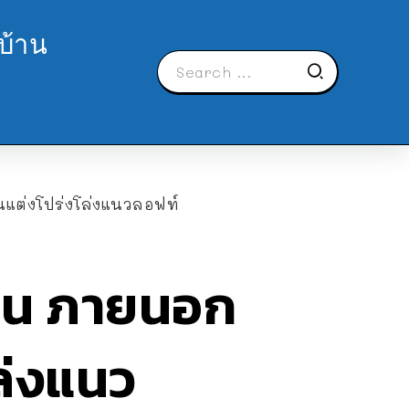
บ้าน
นแต่งโปร่งโล่งแนวลอฟท์
ถุน ภายนอก
ล่งแนว