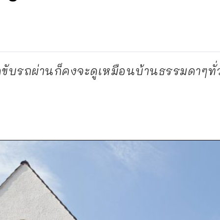
หากขับรถผ่านก็คงจะดูเหมือนบ้านธรรมดาๆทั่ว