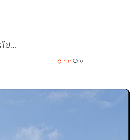
ไป...
1.1K
0