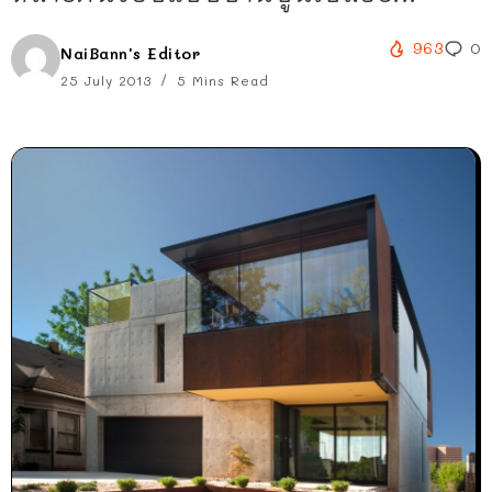
963
0
NaiBann's Editor
25 July 2013
5 Mins Read