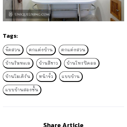
Tags:
จัดสวน
ตกแต่งบ้าน
ตกแต่งสวน
บ้านริมทะเล
บ้านสีขาว
บ้านโทรปิคอล
บ้านโมเดิร์น
หน้าจั่ว
แบบบ้าน
แบบบ้านสองชั้น
Share Article