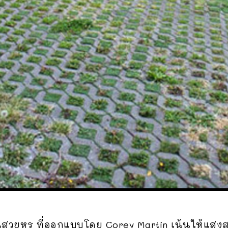
สวยหรู ที่ออกแบบโดย Corey Martin เน้นให้แสงส