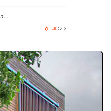
...
1.3K
0