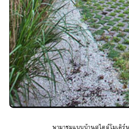
พามาชมแบบบ้านสไตล์โมเดิร์น