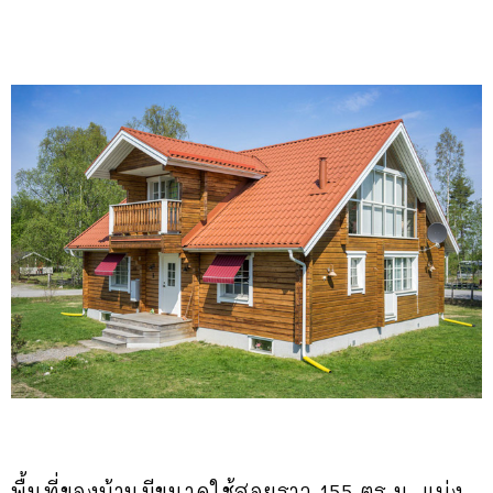
พื้นที่ของบ้านมีขนาดใช้สอยราว 155 ตร.ม. แบ่ง