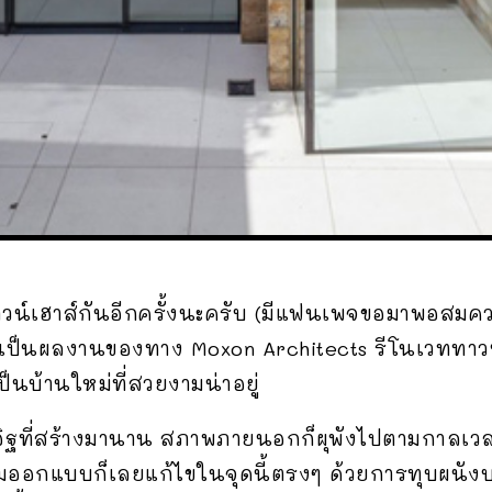
วน์เฮาส์กันอีกครั้งนะครับ (มีแฟนเพจขอมาพอส
ี้เป็นผลงานของทาง Moxon Architects รีโนเวททาว
นบ้านใหม่ที่สวยงามน่าอยู่
นอิฐที่สร้างมานาน สภาพภายนอกก็ผุพังไปตามกาลเวลา
ย ทีมออกแบบก็เลยแก้ไขในจุดนี้ตรงๆ ด้วยการทุบผนั