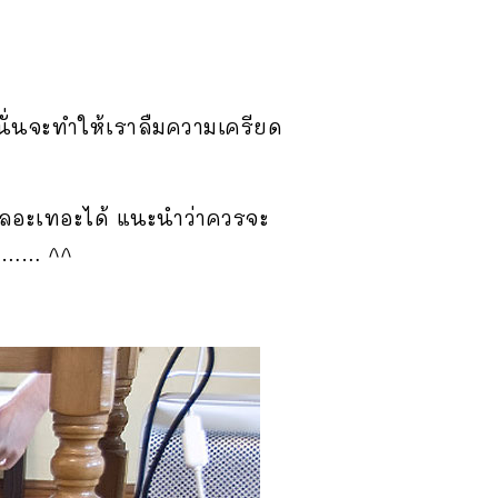
 นั่นจะทำให้เราลืมความเครียด
าเลอะเทอะได้ แนะนำว่าควรจะ
ับ…… ^^