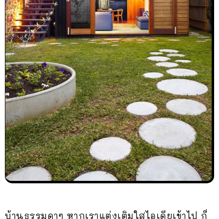
บ้านธรรมดาๆ หากเราแต่งเติมใสไอเดียเข้าไป ก็