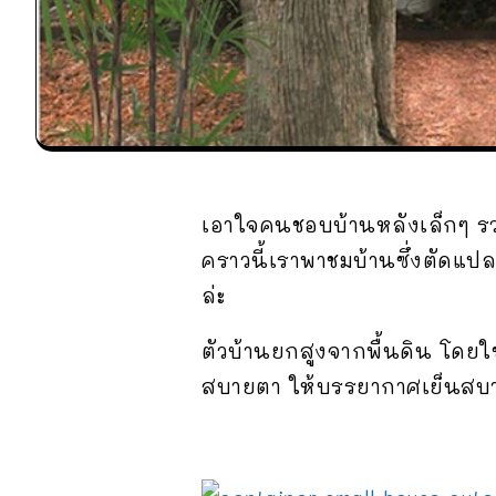
เอาใจคนชอบบ้านหลังเล็กๆ รวม
คราวนี้เราพาชมบ้านซึ่งตัดแป
ล่ะ
ตัวบ้านยกสูงจากพื้นดิน โดยใช
สบายตา ให้บรรยากาศเย็นสบาย