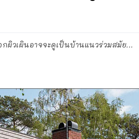
อกผิวเผินอาจจะดูเป็นบ้านแนวร่วมสมัย...