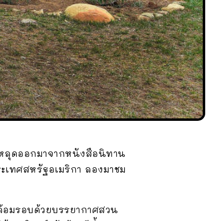
ับหลุดออกมาจากหนังสือนิทาน
 ประเทศสหรัฐอเมริกา ลองมาชม
ิค ล้อมรอบด้วยบรรยากาศสวน