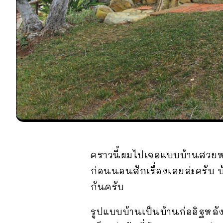
คราวนี้ผมไปเจอแบบบ้านสวยหล
ก่อนนอนสักเรื่องเลยล่ะครับ 
กันครับ
รูปแบบบ้านเป็นบ้านก่ออิฐหล