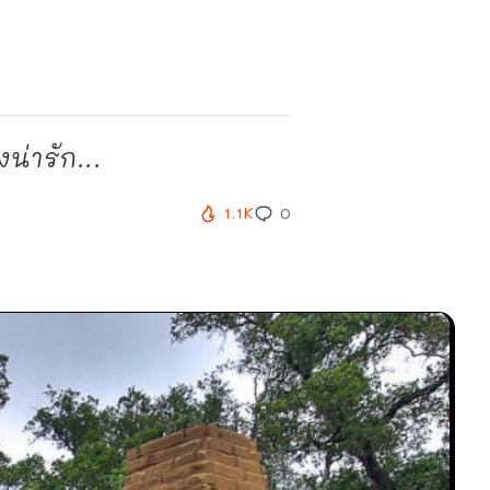
่ารัก...
1.1K
0