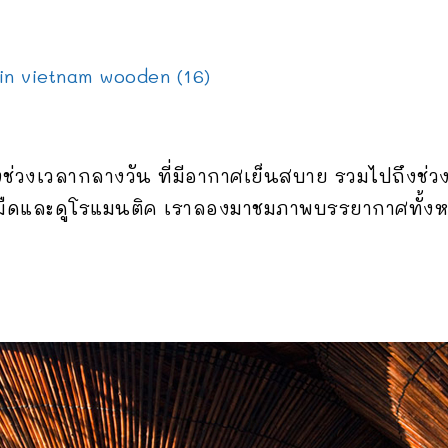
งช่วงเวลากลางวัน ที่มีอากาศเย็นสบาย รวมไปถึงช่วง
มืดและดูโรแมนติค เราลองมาชมภาพบรรยากาศทั้ง