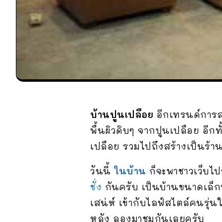
บ้านปูนเปลือย
อีกเทรนด์การสร
พื้นผิวดิบๆ จากปูนเปลือย อี
เปลือย รวมไปถึงสร้างเป็นร้าน
วันนี้
ในบ้าน
ก็จะพาชาวเว็บไ
ชั่ง
กันครับ เป็นบ้านขนาดเล็กท
เสน่ห์ เข้ากับไลฟ์สไตล์คนรุ่
หลัง ลองมาชมกันเลยครับ