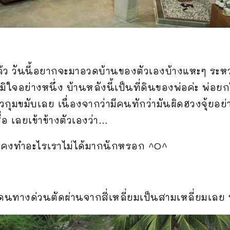
แล้ว วันนี้อยากจะมาอวดบ้านของตัวเองบ้างแหะๆ ระหว่
ิใจอย่างหนึ่ง บ้านหลังนี้เป็นที่ดินของพ่อค่ะ พ่อย
้วกุมขมับเลย เนื่องจากว่ามีคนทักว่ามันผิดฮวงจุ้ยอย
อ เลยเข้าข้างตัวเองว่า…
ุ้ยคงทำอะไรเราไม่ได้มากนักหรอก ^O^
 โดนทางด่วนตัดผ่านจากสี่เหลี่ยมเป็นสามเหลี่ยมเลย ท