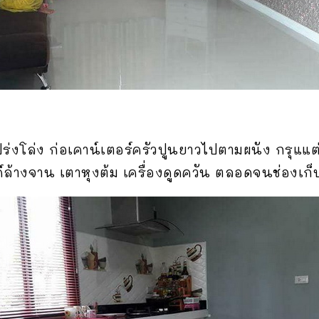
่งโล่ง ก่อเคาน์เตอร์ครัวปูนยาวไปตามผนัง กรุแแต่
์ล้างจาน เตาหุงต้ม เครื่องดูดควัน ตลอดจนช่องเก็