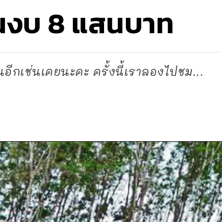
นงบ 8 แสนบาท
อีกเช่นเคยนะคะ ครั้งนี้เราลองไปชม...