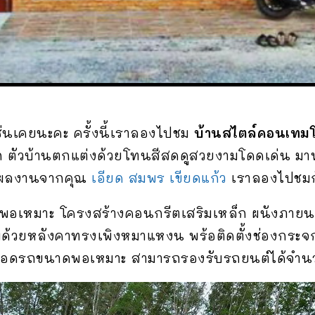
ช่นเคยนะคะ ครั้งนี้เราลองไปชม
บ้านสไตล์คอนเทมโ
ัก ตัวบ้านตกแต่งด้วยโทนสีสดดูสวยงามโดดเด่น มาพร
็นผลงานจากคุณ
เอียด สมพร เขียดแก้ว
เราลองไปชมก
ดพอเหมาะ โครงสร้างคอนกรีตเสริมเหล็ก ผนังภายนอ
้วยหลังคาทรงเพิงหมาแหงน พร้อติดตั้งช่องกระจกช
มโรงจอดรถขนาดพอเหมาะ สามารถรองรับรถยนต์ได้จำน