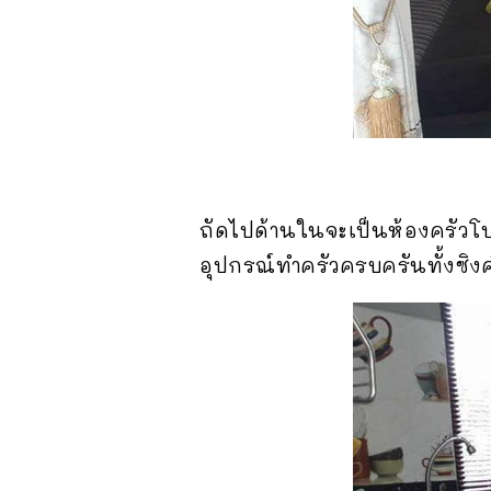
ถัดไปด้านในจะเป็นห้องครัวโปร
อุปกรณ์ทำครัวครบครันทั้งซิงค