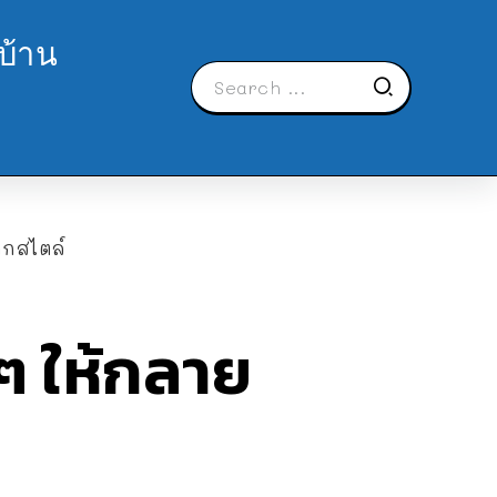
บ้าน
ากสไตล์
าๆ ให้กลาย