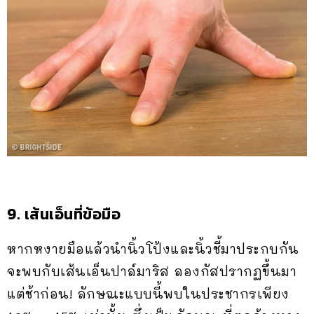
9. เส้นเอ็นที่ข้อมือ
หากหงายมือแล้วนำนิ้วโป้งและนิ้วชี้มาประกบกัน
จะพบกับเส้นเอ็นปาล์มาริส ลองกัสปรากฏขึ้นมา
แต่ช้าก่อน! ลักษณะแบบนี้พบในประชากรเพียง