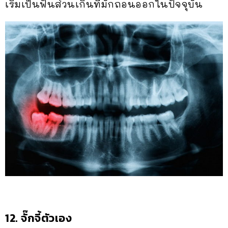
เริ่มเป็นฟันส่วนเกินที่มักถอนออกในปัจจุบัน
12. จั๊กจี้ตัวเอง