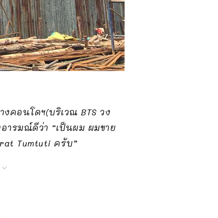
ู้สร้างคอนโดฯ(บริเวณ BTS วง
างอารมณ์ดีว่า “เป็นผม ผมขาย
arat Tumtuti ครับ”