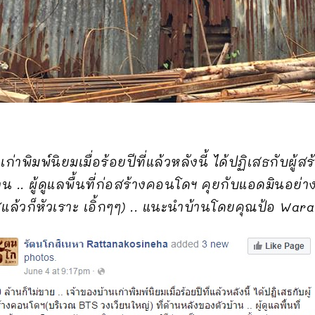
เก่าพิมพ์นิยมเมื่อร้อยปีที่แล้วหลังนี้ ได้ปฏิเสธกับผ
้าน .. ผู้ดูแลพื้นที่ก่อสร้างคอนโดฯ คุยกับแอดมินอย่
(แล้วก็หัวเราะ เอิ้กๆๆ) .. แนะนำบ้านโดยคุณป้อ War