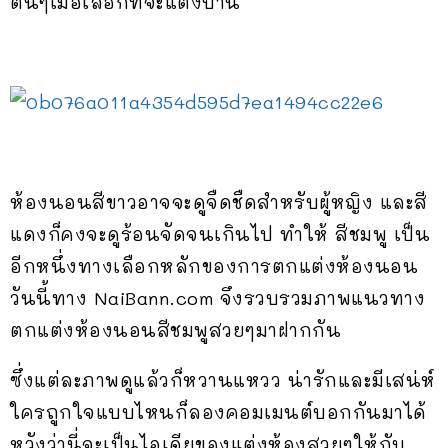
ต้นๆเมื่อเลือกที่จะแต่งบ้าน
ห้องนอนสีขาวอาจจะดูจืดชืดสำหรับผู้หญิง และสี
แดงก็คงจะดูร้อนจัดจนเกินไป ทำให้ สีชมพู เป็น
อีกหนึ่งทางเลือกหลักของการตกแต่งห้องนอน
วันนี้ทาง NaiBann.com จึงรวบรวมภาพแนวทาง
ตกแต่งห้องนอนสีชมพูสวยๆมาฝากกัน
ซึ่งแต่ละภาพดูแล้วก็หวานแหวว น่ารักและมีเสน่ห์
ใครถูกใจแบบไหนก็ลองคอมเมนต์บอกกันมาได้
หวังว่านี่จะเป็นไอเดียของแต่งห้องสวยๆให้กับ