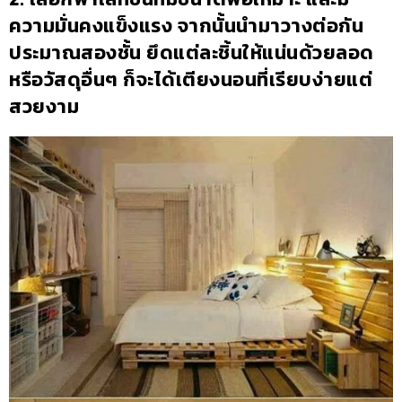
ความมั่นคงแข็งแรง จากนั้นนำมาวางต่อกัน
ประมาณสองชั้น ยึดแต่ละชิ้นให้แน่นด้วยลอด
หรือวัสดุอื่นๆ ก็จะได้เตียงนอนที่เรียบง่ายแต่
สวยงาม