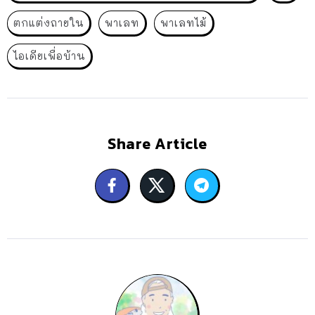
ตกแต่งถายใน
พาเลท
พาเลทไม้
ไอเดียเพื่อบ้าน
Share Article