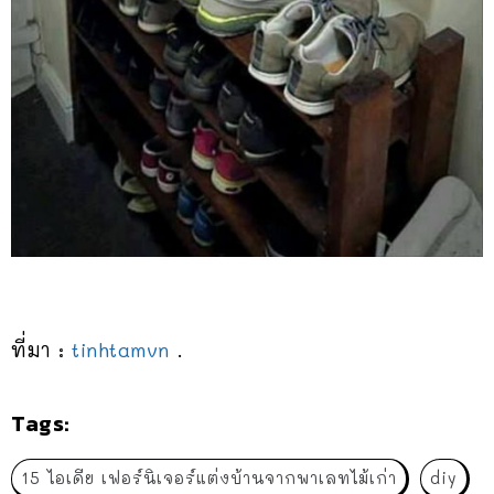
ที่มา :
tinhtamvn
.
Tags:
15 ไอเดีย เฟอร์นิเจอร์แต่งบ้านจากพาเลทไม้เก่า
diy