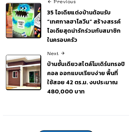
Previous
35 ไอเดียแต่งบ้านต้อนรับ
“เทศกาลฮาโลวีน” สร้างสรรค์
ไอเดียสุดน่ารักร่วมกับสมาชิก
ในครอบครัว
Next
บ้านชั้นเดียวสไตล์โมเดิร์นทรอปิ
คอล ออกแบบเรียบง่าย พื้นที่
ใช้สอย 42 ตร.ม. งบประมาณ
480,000 บาท