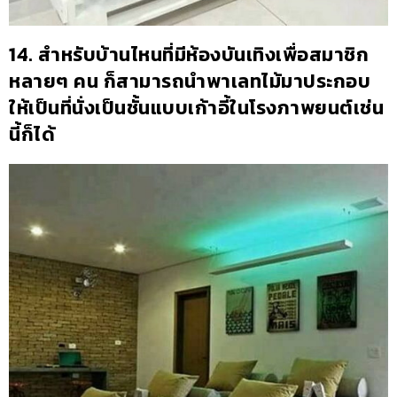
14. สำหรับบ้านไหนที่มีห้องบันเทิงเพื่อสมาชิก
หลายๆ คน ก็สามารถนำพาเลทไม้มาประกอบ
ให้เป็นที่นั่งเป็นชั้นแบบเก้าอี้ในโรงภาพยนต์เช่น
นี้ก็ได้