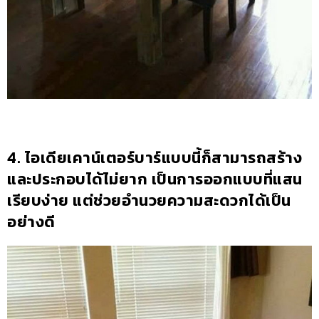
4. ไอเดียเคาน์เตอร์บาร์แบบนี้ก็สามารถสร้าง
และประกอบได้ไม่ยาก เป็นการออกแบบที่แสน
เรียบง่าย แต่ช่วยอำนวยความสะดวกได้เป็น
อย่างดี