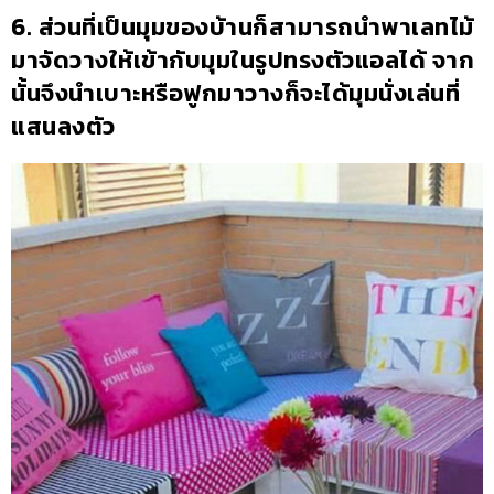
6. ส่วนที่เป็นมุมของบ้านก็สามารถนำพาเลทไม้
มาจัดวางให้เข้ากับมุมในรูปทรงตัวแอลได้ จาก
นั้นจึงนำเบาะหรือฟูกมาวางก็จะได้มุมนั่งเล่นที่
แสนลงตัว