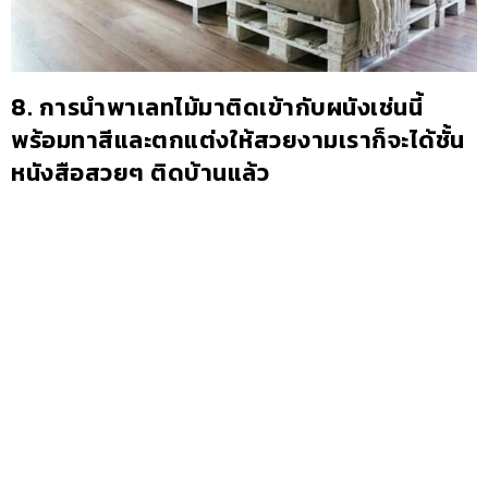
8. การนำพาเลทไม้มาติดเข้ากับผนังเช่นนี้
พร้อมทาสีและตกแต่งให้สวยงามเราก็จะได้ชั้น
หนังสือสวยๆ ติดบ้านแล้ว