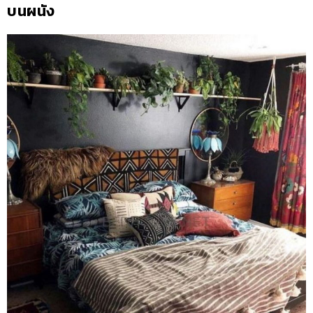
บนผนัง