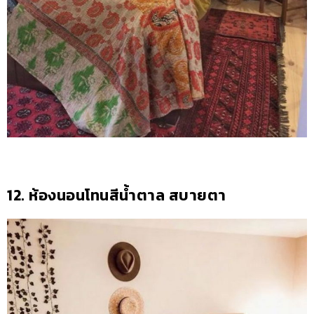
12. ห้องนอนโทนสีน้ำตาล สบายตา