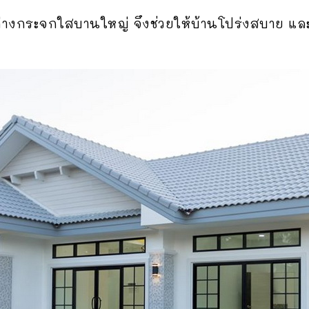
้าต่างกระจกใสบานใหญ่ จึงช่วยให้บ้านโปร่งสบาย 