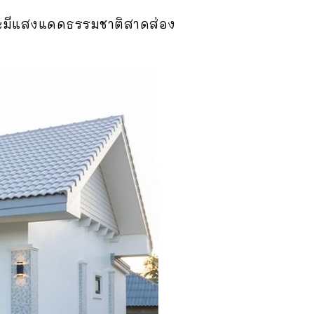
และมีแสงแดดธรรมชาติสาดส่อง