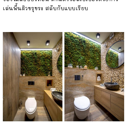
เล่นพื้นผิวขรุขระ สลับกับแบบเรียบ