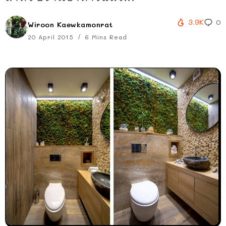
3.9K
0
Wiroon Kaewkamonrat
20 April 2015
6 Mins Read