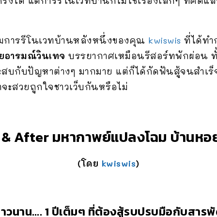
ครั้งได้ แต่การรีโนเวทบ้านก็ไม่ใช่เรื่องเล็กๆ ที่ค
มการรีโนเวทบ้านหลังหนึ่งของคุณ
kwiswis
ที่ได้ทำ
วยอารมณ์วินเทจ
บรรยากาศเหมือนรีสอร์ทพักผ่อน ทั้
สบกับปัญหาต่างๆ มากมาย แต่ก็ได้กัดฟันสู้จนสำเร
าจะสวยถูกใจชาวเว็บกันหรือไม่
 & After มหากาพย์แปลงโฉม บ้านห
(โดย
kwiswis
)
าน…. 1 ปีเต็มๆ ที่ต้องสู้รบปรบมือกับสารพัด