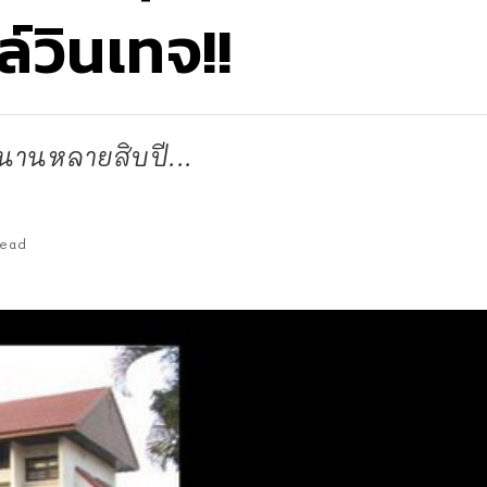
์วินเทจ!!
านานหลายสิบปี...
Read