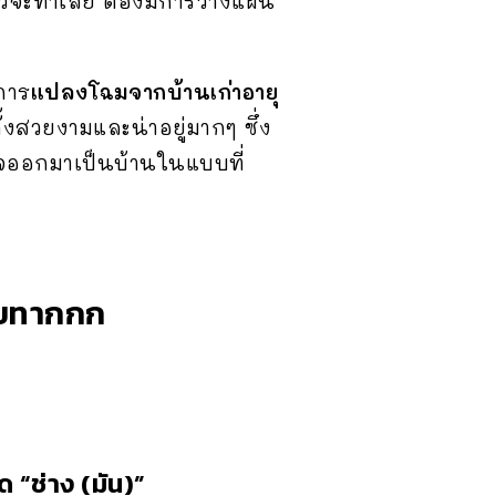
ิดแล้วจะทำเลย ต้องมีการวางแผน
การ
แปลงโฉมจากบ้านเก่าอายุ
งสวยงามและน่าอยู่มากๆ ซึ่ง
็จออกมาเป็นบ้านในแบบที่
อยทากกก
 “ช่าง (มัน)”