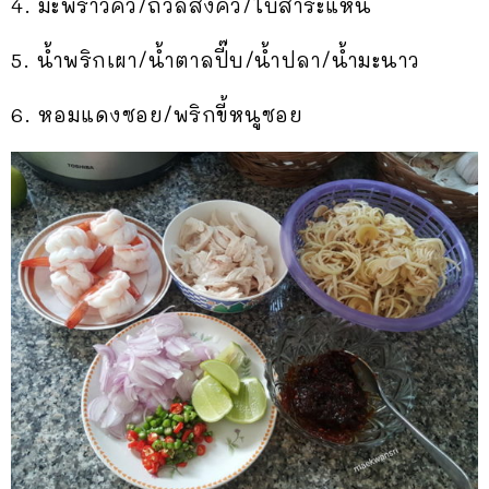
4. มะพร้าวคั่ว/ถั่วลิสงคั่ว/ใบสาระแหน่
5. น้ำพริกเผา/น้ำตาลปี๊บ/น้ำปลา/น้ำมะนาว
6. หอมแดงซอย/พริกขี้หนูซอย