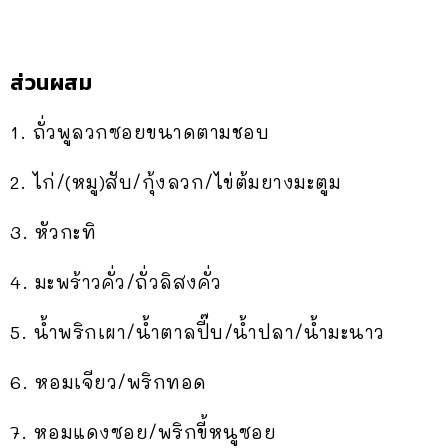
ส่วนผสม
1. ถั่วพูลวกซอยขนาดตามชอบ
2. ไก่/(หมู)สับ/กุ้งลวก/ไข่ต้มยางมะตูม
3. หัวกะทิ
4. มะพร้าวคั่ว/ถั่วลิสงคั่ว
5. น้ำพริกเผา/น้ำตาลปี๊บ/น้ำปลา/น้ำมะนาว
6. หอมเจียว/พริกทอด
7. หอมแดงซอย/พริกขี้หนูซอย