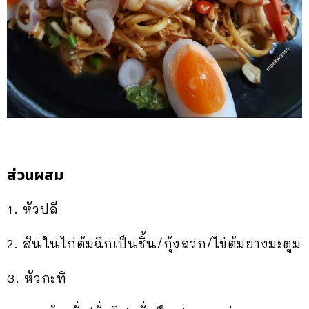
ส่วนผสม
1. หัวปลี
2. สันในไก่ต้มฉีกเป็นชิ้น/กุ้งลวก/ไข่ต้มยางมะตูม
3. หัวกะทิ