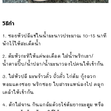
วิธีทำ
1. ซอยหัวปลีแช่ในน้ำมะนาวประมาณ 10-15 นาที
พักไว้ให้สะเด็ดน้ำ
2. ต้มหัวกะทิให้แค่พอเดือด ใส่น้ำพริกเผา/
น้ำตาลปี๊บ/น้ำปลา/น้ำมะนาวลงไปคนให้เข้ากัน
3. ใส่หัวปลี มะพร้าวคั่ว ถั่วคั่ว ไก่ต้ม กุ้งลวก
หอมแดงซอย พริกซอย ใบสาระแหน่ลงไป คลุก
เคล้าให้เข้ากัน
4. ตักใส่จาน กินแกล้มด้วยไข่ต้มยางมะตูม หรือ