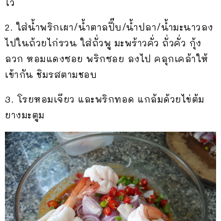
ไว้
2. ใส่น้ำพริกเผา/น้ำตาลปี๊บ/น้ำปลา/น้ำมะนาวลง
ไปในถ้วยไก่รวน ใส่ถั่วพู มะพร้าวคั่ว ถั่วคั่ว กุ้ง
ลวก หอมแดงซอย พริกซอย ลงไป คลุกเคล้าให้
เข้ากัน ชิมรสตามชอบ
3. โรยหอมเจียว และพริกทอด แกล้มด้วยไข่ต้ม
ยางมะตูม