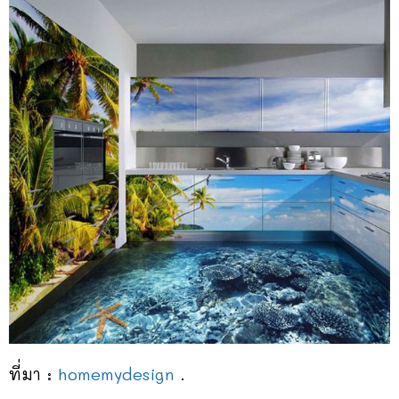
ที่มา :
homemydesign
.