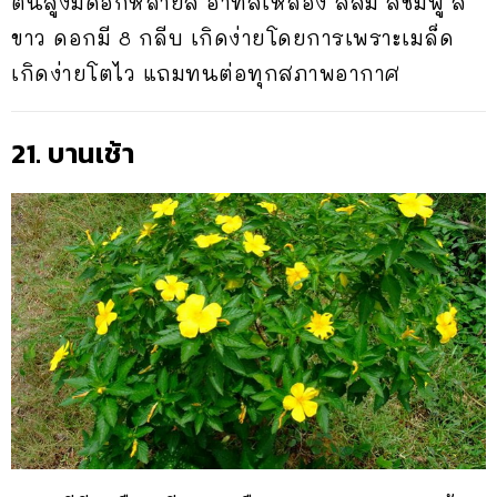
ต้นสูงมีดอกหลายสี อาทิสีเหลือง สีส้ม สีชมพู สี
ขาว ดอกมี 8 กลีบ เกิดง่ายโดยการเพราะเมล็ด
เกิดง่ายโตไว แถมทนต่อทุกสภาพอากาศ
21. บานเช้า