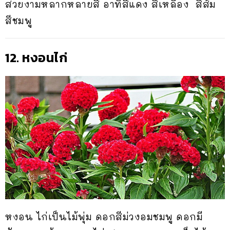
สวยงามหลากหลายสี อาทิสีแดง สีเหลือง สีส้ม
สีชมพู
12. หงอนไก่
หงอน ไก่เป็นไม้พุ่ม ดอกสีม่วงอมชมพู ดอกมี