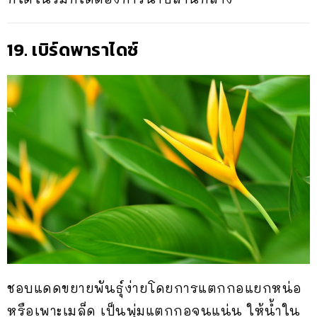
19. เบิร์ดพาราไดซ์
ชอบแดดขยายพันธุ์ง่ายโดยการแตกกอแยกหน่อ
หรือเพาะเมล็ด เป็นพุ่มแตกกอจนแน่น ให้น้ำใน