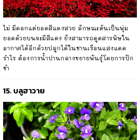
ไม่ มีดอกแต่ยอดสีแดงสวย ลักษณะต้นเป็นพุ่ม
ยอดด้วยบนจะมีสีแดง ยังสามารถดูดสารพิษใน
อากาศได้อีกด้วยปลูกได้ในชานเรือนแสงแดด
รำไร ต้องการน้ำปานกลางขยายพันธุ์โดยการปัก
ชำ
15. บลูฮาวาย