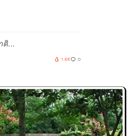
ติ...
1.6K
0