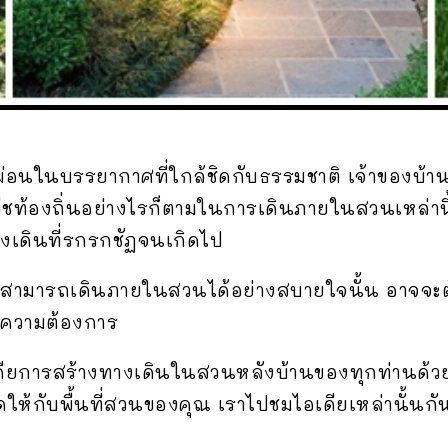
ักผ่อนในบรรยากาศที่ใกล้ชิดกับธรรมชาติ เจ้าของบ้
นพืชท้องถิ่นอย่างไรก็ตามในการเดินภายในสวนเหล่
างเดินที่รกรกชัฏจนเกิดไป
ราสามารถเดินภายในสวนได้อย่างสบายใจนั้น อาจจะ
มความต้องการ
ดียการสร้างทางเดินในสวนหลังบ้านของทุกท่านด้ว
ดให้กับพื้นที่สวนของคุณ เราไปชมไอเดียเหล่านั้นก