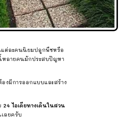
านแต่ละคนนิยมปลูกพืชหรือ
านี้หลายคนมักประสบปัญหา
ต้องมีการออกแบบและสร้าง
ย
24 ไอเดียทางเดินในสวน
ันเลยครับ