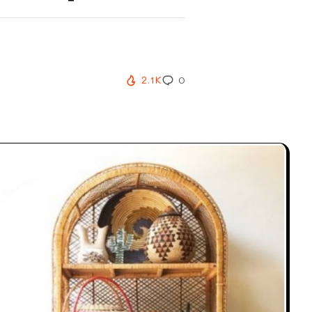
2.1K
0