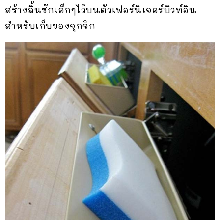
สร้างลิ้นชักเล็กๆไว้บนตัวเฟอร์นิเจอร์บิวท์อิน
สำหรับเก็บของจุกจิก