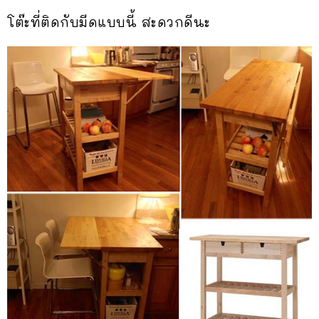
โต๊ะที่ติดกับมีดแบบนี้ สะดวกดีนะ