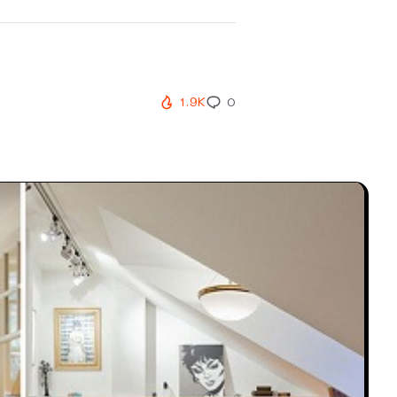
1.9K
0