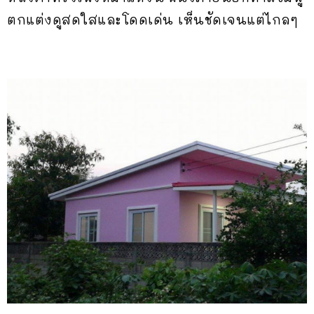
ตกแต่งดูสดใสและโดดเด่น เห็นชัดเจนแต่ไกลๆ