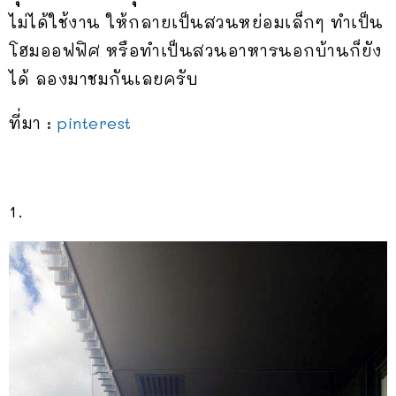
ไม่ได้ใช้งาน ให้กลายเป็นสวนหย่อมเล็กๆ ทำเป็น
โฮมออฟฟิศ หรือทำเป็นสวนอาหารนอกบ้านก็ยัง
ได้ ลองมาชมกันเลยครับ
ที่มา :
pinterest
1.