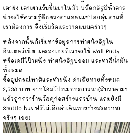
เตาผิง เตาเผาแว๊บขึ้นมาในหัว บล็อกอิฐสีน้ำตาล
น่าจะให้ความรู้สึกตรงตามคอนเซปอบอุ่นตามที่
เราต้องการ จึงเริ่มวัดและวาดแบบคร่าวๆ
หลังจากนั้นก็เริ่มหาข้อมูลการทำผนังอิฐใน
อินเตอร์เน็ต และลงเอยที่เราจะใช้ Wall Putty
หรือเคมีโป๊วผนัง ทำผนังอิฐปลอม และทาสีน้ำมัน
ทั้งหมด
ซื้ออุปกรณ์ทาสีและทำผนัง ค่าเสียหายทั้งหมด
2,538 บาท จากโฮมโปรเมกกะบางนา(สืบราคามา
แล้วถูกกว่าร้านวัสดุก่อสร้างแถวบ้าน แถมยังมี
Shuttle bus ฟรีไม่เสียค่าเดินทางช่างสะดวกซะ
จริงๆ เลย)