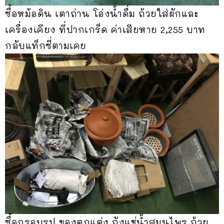
ซื้อหม้อดิน เตาถ่าน โอ่งน้ำดื่ม ถ้วยใส่ผักและ
เครื่องเคียง ที่ปากเกร็ด ค่าเสียหาย 2,255 บาท
กลับแท็กซี่ตามเคย
ซื้อกรอบรูป ของตกแต่ง ถังแช่น้ำสมุนไพร ถ้วย