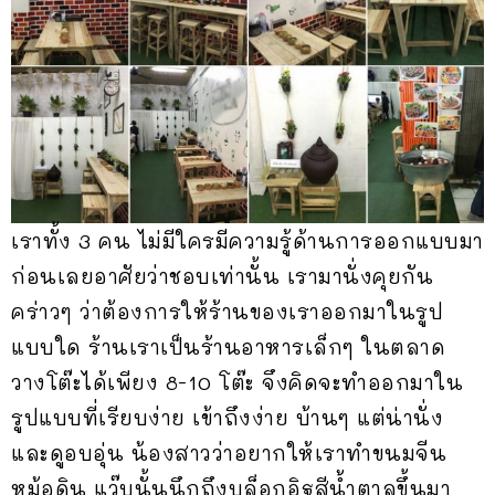
เราทั้ง 3 คน ไม่มีใครมีความรู้ด้านการออกแบบมา
ก่อนเลยอาศัยว่าชอบเท่านั้น เรามานั่งคุยกัน
คร่าวๆ ว่าต้องการให้ร้านของเราออกมาในรูป
แบบใด ร้านเราเป็นร้านอาหารเล็กๆ ในตลาด
วางโต๊ะได้เพียง 8-10 โต๊ะ จึงคิดจะทำออกมาใน
รูปแบบที่เรียบง่าย เข้าถึงง่าย บ้านๆ แต่น่านั่ง
และดูอบอุ่น น้องสาวว่าอยากให้เราทำขนมจีน
หม้อดิน แว๊บนั้นนึกถึงบล็อกอิฐสีน้ำตาลขึ้นมา