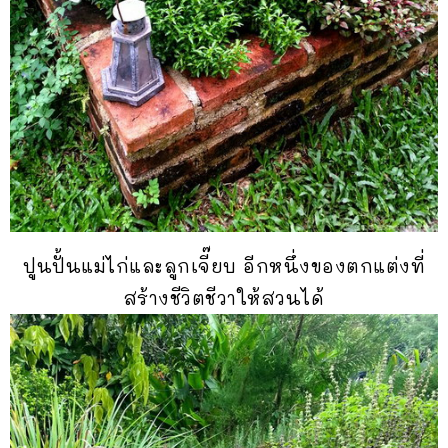
ปูนปั้นแม่ไก่และลูกเจี๊ยบ อีกหนึ่งของตกแต่งที่
สร้างชีวิตชีวาให้สวนได้