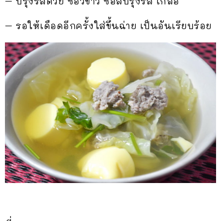
– ปรุงรสด้วย ซีอิ๊วขาว ซอสปรุงรส เกลือ
– รอให้เดือดอีกครั้งใส่ขึ้นฉ่าย เป็นอันเรียบร้อย