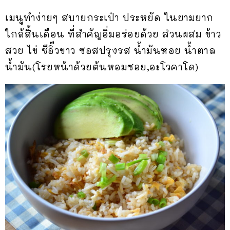
เมนูทำง่ายๆ สบายกระเป๋า ประหยัด ในยามยาก
ใกล้สิ้นเดือน ที่สำคัญอิ่มอร่อยด้วย ส่วนผสม ข้าว
สวย ไข่ ซีอิ๊วขาว ซอสปรุงรส น้ำมันหอย น้ำตาล
น้ำมัน(โรยหน้าด้วยต้นหอมซอย,อะโวคาโด)