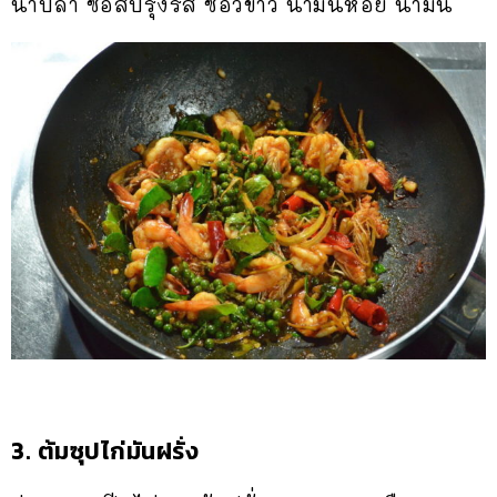
น้ำปลา ซอสปรุงรส ซีอิ๊วขาว น้ำมันหอย น้ำมัน
3. ต้มซุปไก่มันฝรั่ง