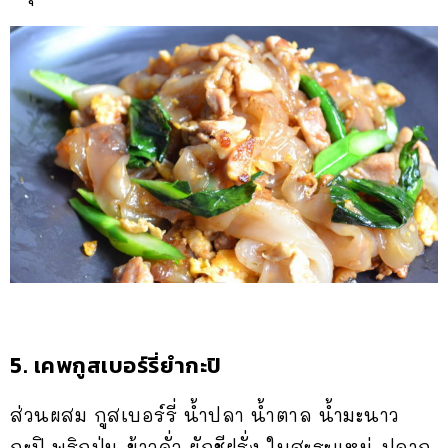
5. เคพกูสเบอร์รี่ยำกะปิ
ส่วนผสม กูสเบอร์รี่ น้ำปลา น้ำตาล น้ำมะนาว
กะปิ พริกป่น ข้าวคั่ว ผักชีฝรั่ง ใบสะระแหน่ ปลาก