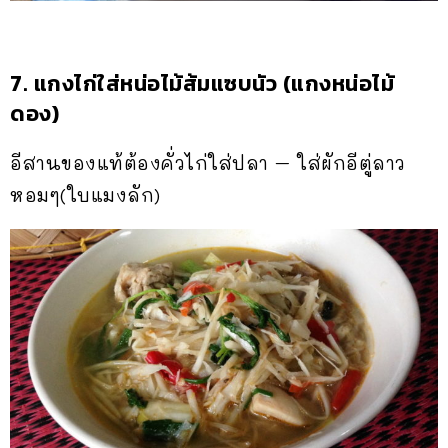
7. แกงไก่ใส่หน่อไม้ส้มแซบนัว (แกงหน่อไม้
ดอง)
อีสานของแท้ต้องคั่วไก่ใส่ปลา – ใส่ผักอีตู่ลาว
หอมๆ(ใบแมงลัก)