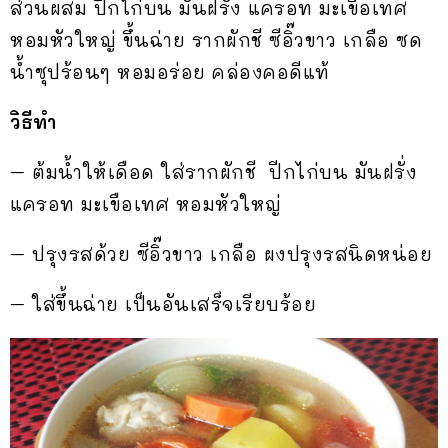
ส่วนผสม ปีกไก่บน มันฝรั่ง แครอท มะเขือเทศ
หอมหัวใหญ่ ขึ้นฉ่าย รากผักชี ซีอิ๊วขาว เกลือ ซด
น้ำซุปร้อนๆ หอมอร่อย คล่องคอดีแท้
วิธีทำ
– ต้มน้ำให้เดือด ใส่รากผักชี ปีกไก่บน มันฝรั่ง
แครอท มะเขือเทศ หอมหัวใหญ่
– ปรุงรสด้วย ซีอิ๊วขาว เกลือ ผงปรุงรสนิดหน่อย
– ใส่ขึ้นฉ่าย เป็นอันเสร็จเรียบร้อย