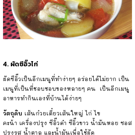
4. ผัดซีอิ๊วไก่
ผัดซีอิ๊วเป็นอีกเมนูที่ทำง่ายๆ อร่อยได้ไม่ยาก เป็น
เมนูที่เป็นที่ชอบชอบของหลายๆ คน เป็นอีกเมนู
อาหารทำกินเองที่บ้านได้ง่ายๆ
วัตถุดิบ
เส้นก๋วยเตี๋ยวเส้นใหญ่ ไก่ ไข
คะน้า เครื่องปรุง ซีอิ๊วดำ ซีอิ๊วขาว น้ำมันหอย ซอส
ปรุงรส น้ำตาล และน้ำมันเพื่อใช้ผัด