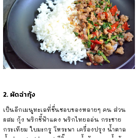
2. ผัดฉ่ากุ้ง
เป็นอีกเมนูทะเลที่ชื่นชอบของหลายๆ คน ส่วน
ผสม กุ้ง พริกชี้ฟ้าแดง พริกไทยออ่น กระชาย
กระเทียม ใบมะกรู โหระพา เครื่องปรุง น้ำตาล