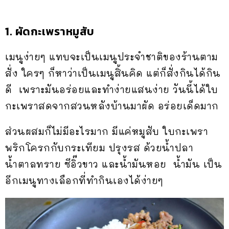
1. ผัดกะเพราหมูสับ
เมนูง่ายๆ แทบจะเป็นเมนูประจำชาติของร้านตาม
สั่ง ใครๆ ก็หาว่าเป็นเมนูสิ้นคิด แต่ก็สั่งกินได้กิน
ดี เพราะมันอร่อยและทำง่ายแสนง่าย วันนี้ได้ใบ
กะเพราสดจากสวนหลังบ้านมาผัด อร่อยเด็ดมาก
ส่วนผสมก็ไม่มีอะไรมาก มีแค่หมูสับ ใบกะเพรา
พริกโครกกับกระเทียม ปรุงรส ด้วยน้ำปลา
น้ำตาลทราย ซีอิ๊วขาว และน้ำมันหอย น้ำมัน เป็น
อีกเมนูทางเลือกที่ทำกินเองได้ง่ายๆ