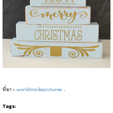
ที่มา :
worldinsidepictures
.
Tags: