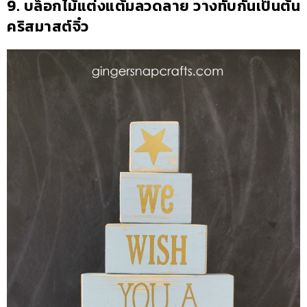
9. บล็อกไม้แต่งแต้มลวดลาย วางทับกันเป็นต้น
คริสมาสต์จิ๋ว