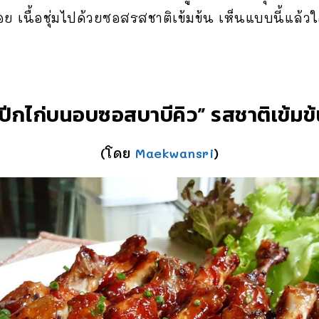
ย เนื้อชุ่มไปด้วยซอสรสชาติเข้มข้น เห็นแบบนี้แล้
ปีกไก่บนอบซอสบาบีคิว” รสชาติเข้มข
(โดย
Maekwansri
)