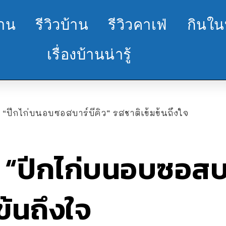
้าน
รีวิวบ้าน
รีวิวคาเฟ่
กินใน
เรื่องบ้านน่ารู้
ว “ปีกไก่บนอบซอสบาร์บีคิว” รสชาติเข้มข้นถึงใจ
ิว “ปีกไก่บนอบซอสบา
ข้นถึงใจ