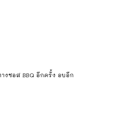
งซอส BBQ อีกครั้ง อบอีก