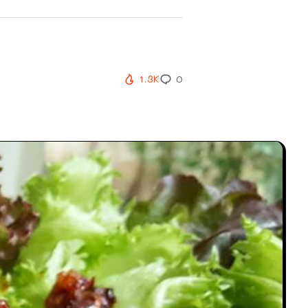
1.3K
0