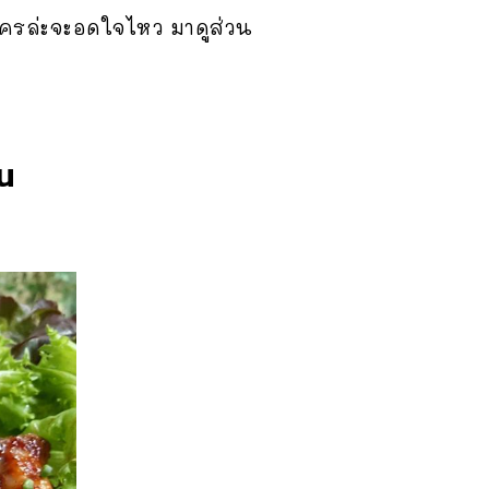
วใครล่ะจะอดใจไหว มาดูส่วน
้น