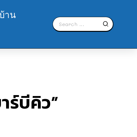
บ้าน
ร์บีคิว”