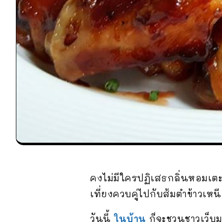
คงไม่มีใครปฏิเสธกลิ่นหอมเตะจม
เที่ยงควบคู่ไปกับส้มตำข้าวเหนี
วันนี้
ในบ้าน
ก็จะชวนชาวเว็บ