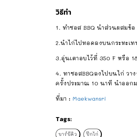
วิธีทำ
1. ทำซอส BBQ นำส่วนผสมข้อ 2
2.นำไก่ไปทอดลงบนกระทะเทฟ
3.อุ่นเตาอบไว้ที่ 350 F หรื
4. ทาซอสBBQลงไปบนไก่ วา
ครั้งประมาณ 10 นาที นำออกมา
ที่มา :
Maekwansri
Tags:
บาร์บีคิว
ปีกไก่