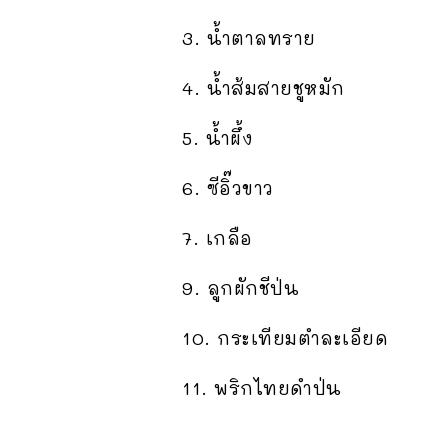
3. น้ำตาลทราย
4. น้ำส้มสายชูหมัก
5. น้ำผึ้ง
6. ซีอิ๊วขาว
7. เกลือ
9. ลูกผักชีป่น
10. กระเทียมตำละเอียด
11. พริกไทยดำป่น