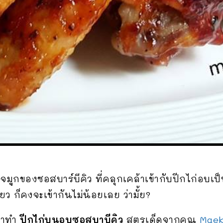
ูกของซอสบาร์บีคิว ที่คลุกเคล้าเข้ากับปีกไก่อบเป็น
ยว ก็คงจะเข้ากันไม่น้อยเลย ว่ามั้ย?
มาทำ
ปีกไก่บนอบซอสบาบีคิว
สูตรเด็ดจากคุณ
Maek