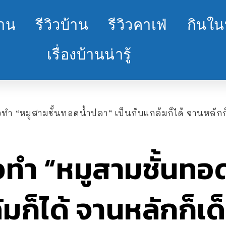
้าน
รีวิวบ้าน
รีวิวคาเฟ่
กินใน
เรื่องบ้านน่ารู้
วทำ “หมูสามชั้นทอดน้ำปลา” เป็นกับแกล้มก็ได้ จานหลักก็เ
วทำ “หมูสามชั้นทอ
มก็ได้ จานหลักก็เด็