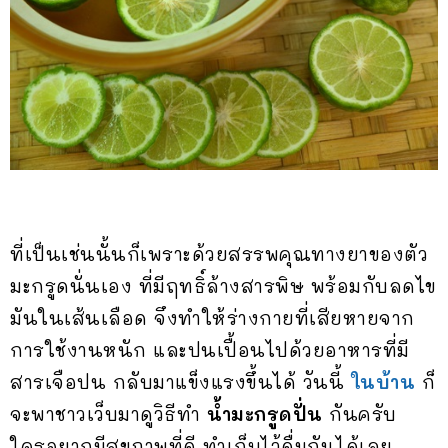
ที่เป็นเช่นนั้นก็เพราะด้วยสรรพคุณทางยาของตัว
มะกรูดนั่นเอง ที่มีฤทธิ์ล้างสารพิษ พร้อมกับลดไข
มันในเส้นเลือด จึงทำให้ร่างกายที่เสียหายจาก
การใช้งานหนัก และปนเปื้อนไปด้วยอาหารที่มี
สารเจือปน กลับมาแข็งแรงขึ้นได้ วันนี้
ในบ้าน
ก็
จะพาชาวเว็บมาดูวิธีทำ
น้ำมะกรูดปั่น
กันครับ
ใครอยากมีสุขภาพที่ดี ทำเก็บไว้ดื่มกันได้เลย