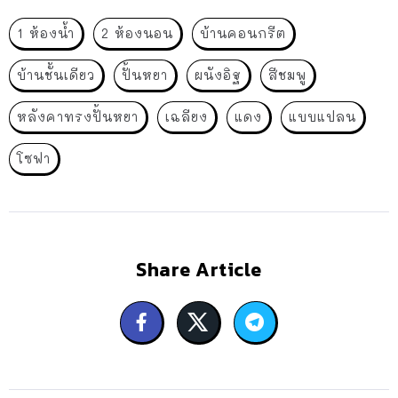
1 ห้องน้ำ
2 ห้องนอน
บ้านคอนกรีต
บ้านชั้นเดียว
ปั้นหยา
ผนังอิฐ
สีชมพู
หลังคาทรงปั้นหยา
เฉลียง
แดง
แบบแปลน
โซฟา
Share Article