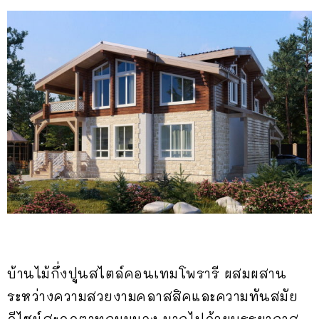
บ้านไม้กึ่งปูนสไตล์คอนเทมโพรารี ผสมผสาน
ระหว่างความสวยงามคลาสสิคและความทันสมัย
ดีไซน์สะดุดตาทุกมุมมอง มากไปด้วยบรรยากาศ