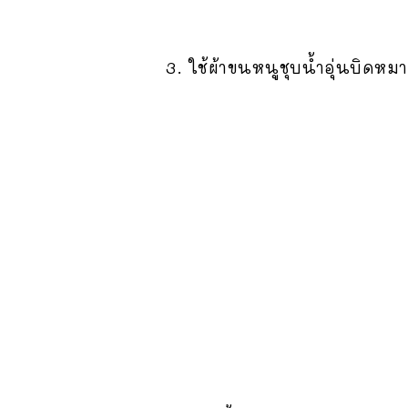
3. ใช้ผ้าขนหนูชุบน้ำอุ่นบิดหม