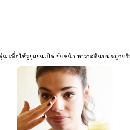
ุ่น เพื่อให้รูขุมขนเปิด ซับหน้า ทาวาสลีนบนจมูกบริเว