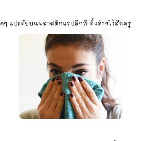
าดๆ แปะทับบนพลาสติกแรปอีกที ทิ้งค้างไว้สักครู่