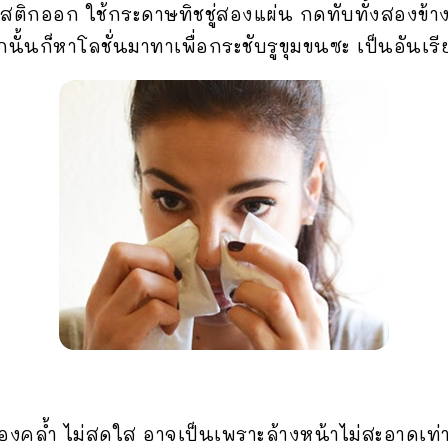
ติกออก ใช้กระดาษทิชชู่สองแผ่น กดทับทั้งสองข้างจ
นั้นก็หาโลชั่นมาทาเพื่อกระชับรูขุมขนซะ เป็นอันเร
คล้ำ ไม่สดใส อาจเป็นเพราะล้างหน้าไม่สะอาดเท่าที