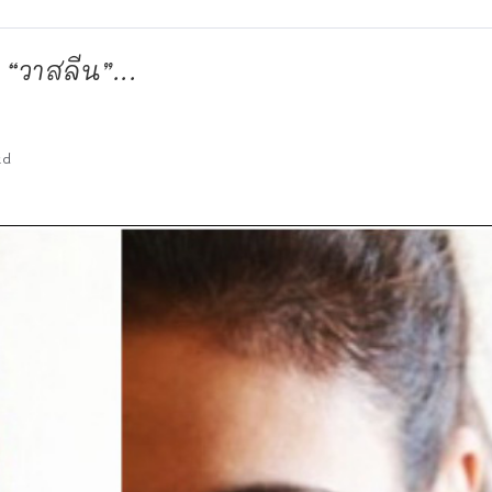
 “วาสลีน”...
ad