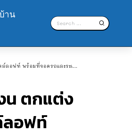
บ้าน
์ พร้อมที่จอดรถและระเบียงรับลม
หงน ตกแต่ง
์ลอฟท์