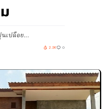
ลม
นเปลือย...
2.3K
0