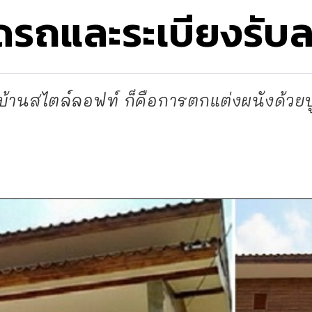
อดรถและระเบียงรับ
านสไตล์ลอฟท์ ก็คือการตกแต่งผนังด้วยปู