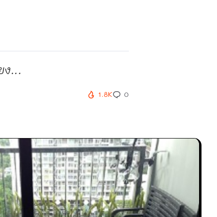
ยง...
1.8K
0