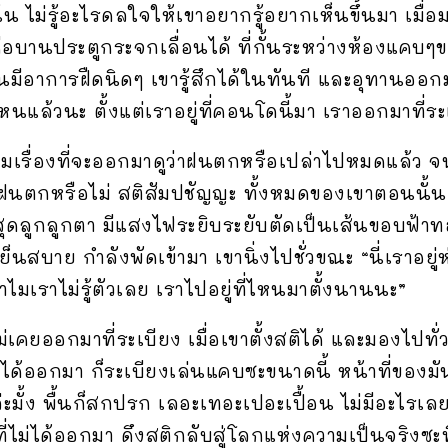
น ไม่รู้อะไรดลใจให้เขาอยากรู้อยากเห็นขึ้นมา เมื่อ
ือบานประตูกระจกเลื่อนได้ ที่กั้นระหว่างห้องแคบๆ
นมีอาการฝืดนิดๆ เขารู้สึกได้ในทันที และอุทานออกมา
นแล้วนะ ตั้งแต่เราอยู่ที่คอนโดนี้มา เราออกมาที่ระ
เรื่องที่จะออกมาดูว่าฝนตกหรือเปล่าไปหมดแล้ว จนถ
น ฝนตกหรือไม่ สติสัมปชัญญะ ทั้งหมดของเขาตอนนั้น โ
ิด สุดลูกลูกตา มีแสงไฟระยิบระยับตัดเป็นเส้นขอบ
ย็นสบาย กำลังพัดเข้ามา เขานิ่งไปชั่วขณะ “นี่เรา
 ทำไมเราไม่รู้ตัวเลย เราไปอยู่ที่ไหนมาตั้งนานนะ”
เคยออกมาที่ระเบียง เมื่อเขาตั้งสติได้ และมองไปทั่วร
ยได้ออกมา ก็ระเบียงเล่นแคบซะขนาดนี้ หน้าที่ของมั
ะมั้ง พื้นก็สกปรก เลอะเทอะเปอะเปื้อน ไม่มีอะไรเลย
ี่ไม่ได้ออกมา ดึงสติกลับสู่โลกแห่งความเป็นจริงซะท