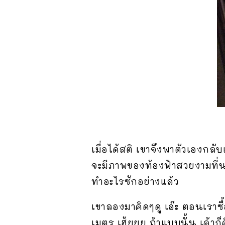
เมื่อได้สติ เขาจึงพาตัวเองกลับ
จะมีภาพของท้องฟ้าสวยงามที่นอ
ทำอะไรซักอย่างแล้ว
เขาลองมาคิดๆดู เอ๊ะ ตอนเราซ
เมตร เฮ้ยยย ถ้าแบบนั้น เค้าก็ค