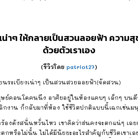
น่าๆ ให้กลายเป็นสวนลอยฟ้า ความสุขห
ด้วยตัวเราเอง
(รีวิวโดย
patriot27
)
่ยนระเบียงเน่าๆ เป็นสวนสวยลอยฟ้า(จัดสวน)
มนุษย์คอนโดคนนึง อาศัยอยู่ในห้องแคบๆ เล็กๆ บนตึ
กงาน ก็กลับมาที่ห้อง ใช้ชีวิตปกติแบบนี้เฉกเช่นม
ฟ้าร้องดังสนั่นหวั่นไหว เขาคิดว่าฝนคงจะตกแน่ๆ เลยแ
กหรือไม่นั้น ไม่ได้มีนัยยะอะไรสำคัญกับชีวิตเขาเลย