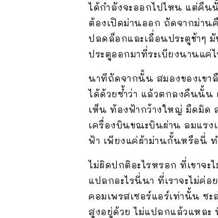
ได้กำลังจะออกไปไหน แต่คืนนั้
ต้องเปิดม่านออก ถัดจากม่านค
ปลดล็อกและเลื่อนประตูช้าๆ มั
ประตูออกมาที่ระเบียงนานแค่ไห
นาทีถัดจากนั้น สมองของเขาลืม
ได้ด้วยซ้ำว่า แล้วตกลงคืนนั้
เห็น ท้องฟ้ากว้างใหญ่ มืดม
เครื่องบินขณะบินผ่าน ลมแรงเ
ฟ้า เพียงแค่ผ้าม่านกั้นหรือนี่
ไม่ผิดปกติอะไรหรอก ที่เขาจะไม่
แปลกอะไรนี่นา ที่เราจะไม่ค่อ
คอมเพรสเซอร์แอร์เท่านั้น ซะล่
สูงอยู่ด้วย ไม่แปลกแล้วแหละ ท