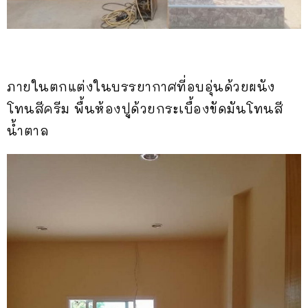
ภายในตกแต่งในบรรยากาศที่อบอุ่นด้วยผนัง
โทนสีครีม พื้นห้องปูด้วยกระเบื้องขัดมันโทนสี
น้ำตาล