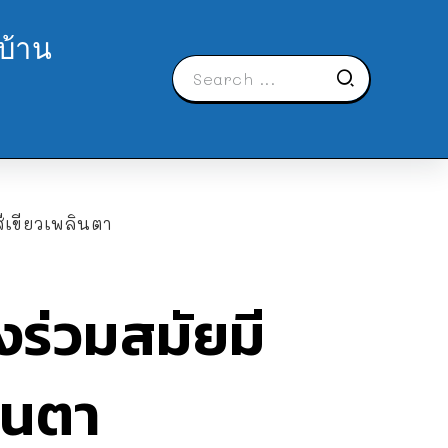
บ้าน
ีเขียวเพลินตา
งร่วมสมัยมี
ินตา