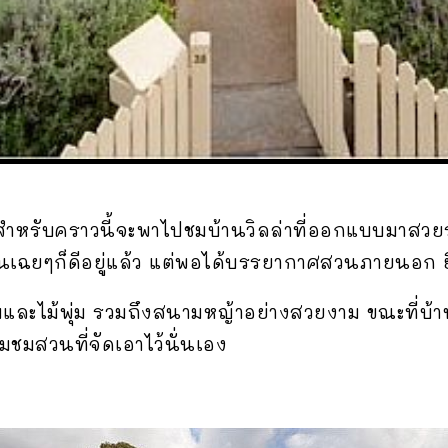
สำหรับคราวนี้จะพาไปชมบ้านวิลล่าที่ออกแบบมาสวยร่ว
เฉยๆก็ดีอยู่แล้ว แต่พอได้บรรยากาศสวนภายนอก ยิ่
ดับและไม้พุ่ม รวมถึงสนามหญ้าอย่างสวยงาม ขณะที่บ้
มชมสวนที่จัดเอาไว้นั่นเอง