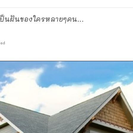
เป็นฝันของใครหลายๆคน...
ead