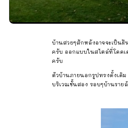
บ้านสวยๆสักหลังอาจจะเป็น
ครับ ออกแบบในสไตล๋ที่โดดเ
ครับ
ตัวบ้านภายนอกรูปทรงดั้งเดิม
บริเวณชั้นสอง รอบๆบ้านรายล