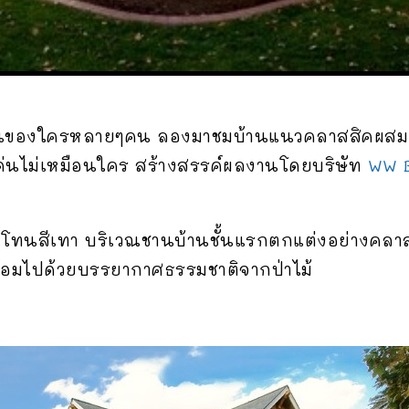
ฝันของใครหลายๆคน ลองมาชมบ้านแนวคลาสสิคผสมผส
ด่นไม่เหมือนใคร สร้างสรรค์ผลงานโดยบริษัท
WW B
 โทนสีเทา บริเวณชานบ้านชั้นแรกตกแต่งอย่างคลาสส
้อมไปด้วยบรรยากาศธรรมชาติจากป่าไม้